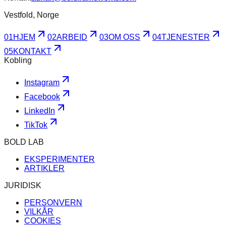
Vestfold, Norge
0
1
HJEM
0
2
ARBEID
0
3
OM OSS
0
4
TJENESTER
0
5
KONTAKT
Kobling
Instagram
Facebook
LinkedIn
TikTok
BOLD LAB
EKSPERIMENTER
ARTIKLER
JURIDISK
PERSONVERN
VILKÅR
COOKIES