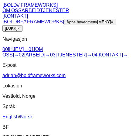
[
BOLD
//
FRAMEWORKS
]
OM OSS
ARBEID
TJENESTER
[
KONTAKT
]
[
BOLD
BF
//
FRAMEWORKS
]
Åpne hovedmeny
[
MENY
]
=
[
LUKK
]
×
Navigasjon
00
[
HJEM
]
→
01
[
OM
OSS
]
→
02
[
ARBEID
]
→
03
[
TJENESTER
]
→
04
[
KONTAKT
]
→
E-post
adrian@boldframeworks.com
Lokasjon
Vestfold, Norge
Språk
English
/
Norsk
BF